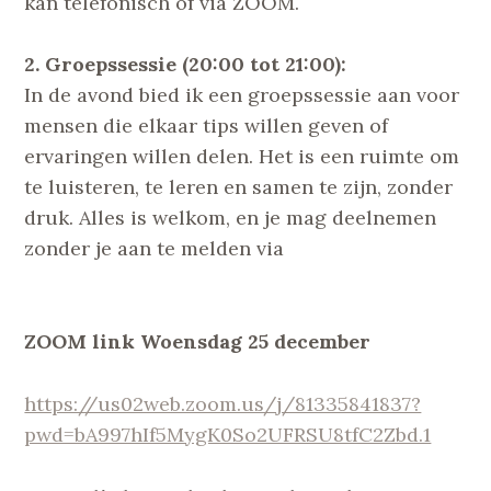
kan telefonisch of via ZOOM.
2. Groepssessie (20:00 tot 21:00):
In de avond bied ik een groepssessie aan voor
mensen die elkaar tips willen geven of
ervaringen willen delen. Het is een ruimte om
te luisteren, te leren en samen te zijn, zonder
druk. Alles is welkom, en je mag deelnemen
zonder je aan te melden via
ZOOM link Woensdag 25 december
https://us02web.zoom.us/j/81335841837?
pwd=bA997hIf5MygK0So2UFRSU8tfC2Zbd.1