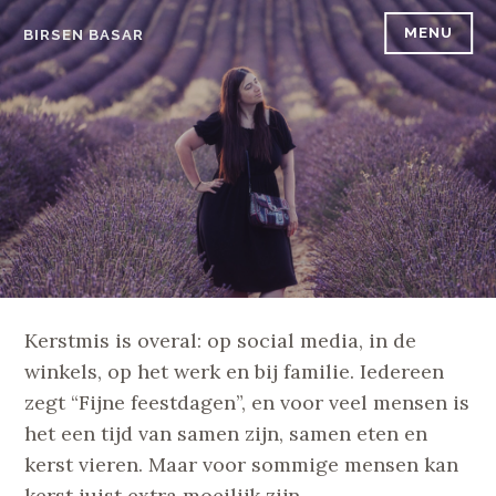
Skip
MENU
BIRSEN BASAR
to
content
Kerstmis is overal: op social media, in de
winkels, op het werk en bij familie. Iedereen
zegt “Fijne feestdagen”, en voor veel mensen is
het een tijd van samen zijn, samen eten en
kerst vieren. Maar voor sommige mensen kan
kerst juist extra moeilijk zijn.