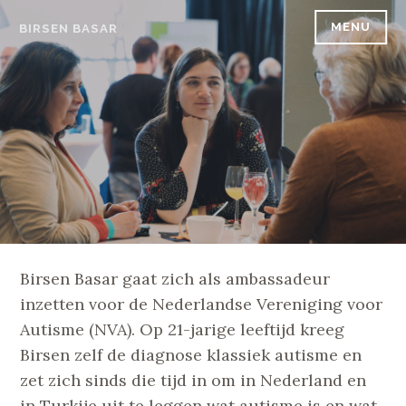
Skip
MENU
BIRSEN BASAR
to
content
Birsen Basar gaat zich als ambassadeur
inzetten voor de Nederlandse Vereniging voor
Autisme (NVA). Op 21-jarige leeftijd kreeg
Birsen zelf de diagnose klassiek autisme en
zet zich sinds die tijd in om in Nederland en
in Turkije uit te leggen wat autisme is en wat