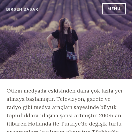
Skip
MENU
BIRSEN BASAR
to
content
Otizm medyada eskisinden daha çok fazla yer
almaya başlamıştır. Televizyon, gazete ve
radyo gibi medya araçları sayesinde büyük
topluluklara ulaşma şansı artmıştır. 2009dan
itibaren Hollanda ile Türkiye’de değişik türlü
programlara katılımım olmuştur. Türkiye’de