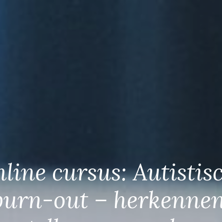
line cursus: Autistis
burn-out – herkennen