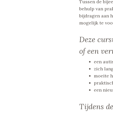
Tussen de bijee
behulp van pra
bijdragen aan 
mogelijk te vo
Deze curs
of een ve
een auti
zich lan
moeite h
praktisc
een nieu
Tijdens de