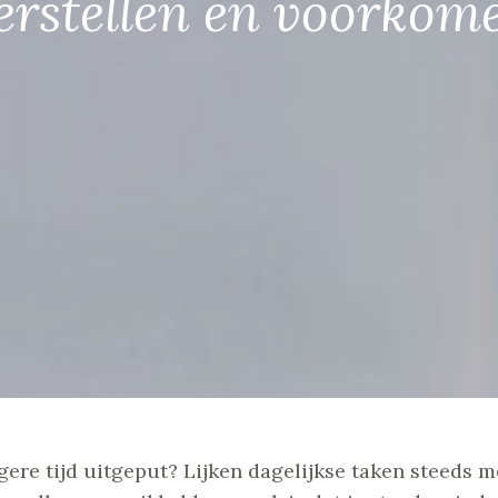
erstellen en voorkom
angere tijd uitgeput? Lijken dagelijkse taken steeds 