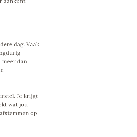
er aankunt,
ndere dag. Vaak
angdurig
m meer dan
de
stel. Je krijgt
ekt wat jou
t afstemmen op