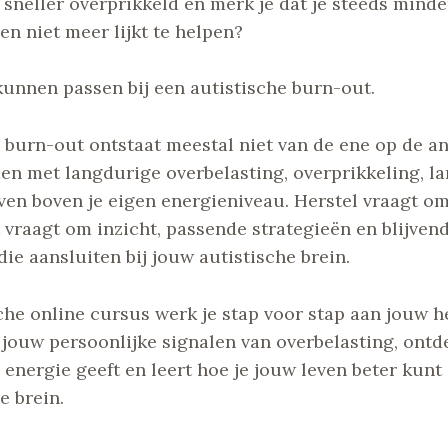
 sneller overprikkeld en merk je dat je steeds mind
een niet meer lijkt te helpen?
unnen passen bij een autistische burn-out.
 burn-out ontstaat meestal niet van de ene op de a
en met langdurige overbelasting, overprikkeling, l
ven boven je eigen energieniveau. Herstel vraagt o
t vraagt om inzicht, passende strategieën en blijven
ie aansluiten bij jouw autistische brein.
che online cursus werk je stap voor stap aan jouw her
 jouw persoonlijke signalen van overbelasting, ontd
 energie geeft en leert hoe je jouw leven beter kun
e brein.