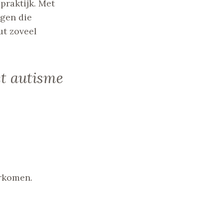
praktijk. Met
ngen die
ut zoveel
et autisme
orkomen.