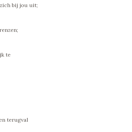
ich bij jou uit;
renzen;
jk te
en terugval