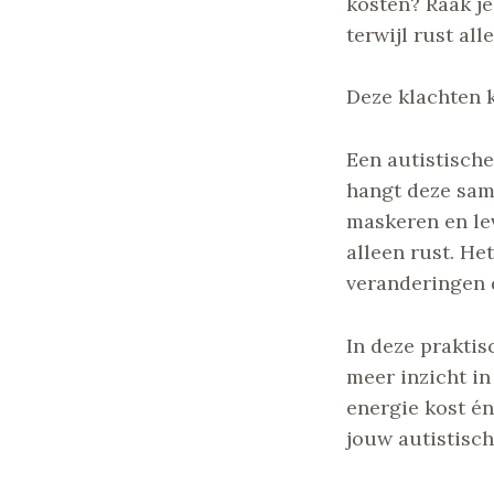
kosten? Raak je
terwijl rust all
Deze klachten k
Een autistische
hangt deze sam
maskeren en le
alleen rust. He
veranderingen d
In deze praktis
meer inzicht in
energie kost én
jouw autistisch