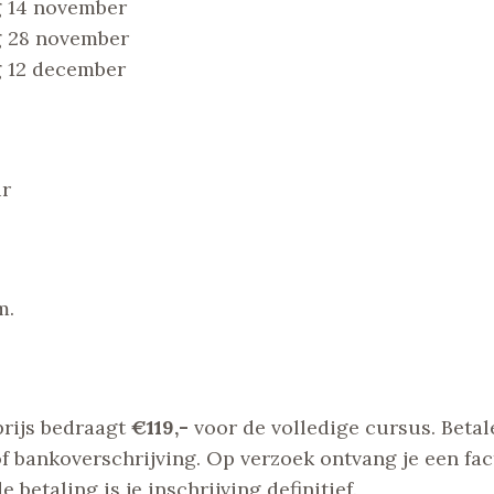
 14 november
g 28 november
 12 december
ur
m.
prijs bedraagt
€119,-
voor de volledige cursus. Betal
f bankoverschrijving. Op verzoek ontvang je een fac
 betaling is je inschrijving definitief.