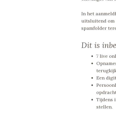
In het aanmeld
uitsluitend om 
spamfolder ter
Dit is inb
7 live o
Opnames 
terugkij
Een digi
Persoonl
opdracht
Tijdens 
stellen.