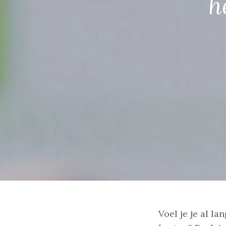
h
Voel je je al l