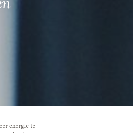
en
meer energie te