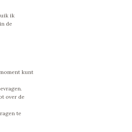
uik ik
in de
r moment kunt
ievragen.
bt over de
vragen te